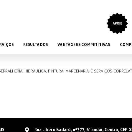
RVIÇOS
RESULTADOS
VANTAGENS COMPETITIVAS
COMP
SERRALHERIA, HIDRÁULICA, PINTURA, MARCENARIA, E SERVIÇOS CORRELA
SIS
Rua Libero Badaró, nº377, 6° andar, Centro, CEP 