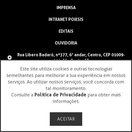
IMPRENSA
INTRANET POIESIS
EDITAIS
OUVIDORIA
Rua Libero Badaró, nº377, 6° andar, Centro, CEP 01009-
000, São Paulo, SP
Este site utiliza cookies e outras tecnologias
(11) 4096-9900
semelhantes para melhorar a sua experiência em nossos
faleconosco@poiesis.org.br
serviços. Ao utilizar nossos serviços, você concorda com
tal monitoramento.
Consulte a
Política de Privacidade
para obter mais
informações.
ACEITAR