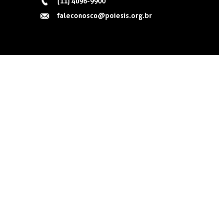
(11) 4096-9900
faleconosco@poiesis.org.br